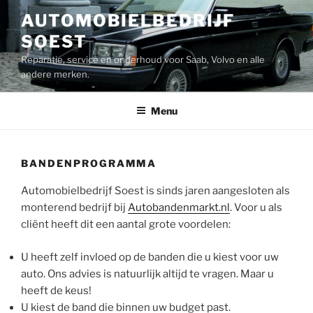
Ga
AUTOMOBIELBEDRIJF
naar
SOEST
de
inhoud
Reparatie, service en onderhoud voor Saab, Volvo en alle
andere merken.
Menu
BANDENPROGRAMMA
Automobielbedrijf Soest is sinds jaren aangesloten als
monterend bedrijf bij
Autobandenmarkt.nl
. Voor u als
cliënt heeft dit een aantal grote voordelen:
U heeft zelf invloed op de banden die u kiest voor uw
auto. Ons advies is natuurlijk altijd te vragen. Maar u
heeft de keus!
U kiest de band die binnen uw budget past.