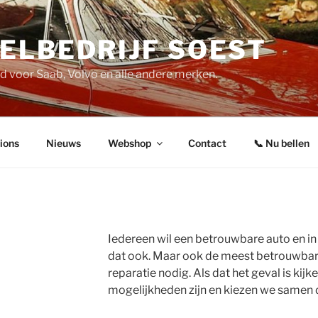
ELBEDRIJF SOEST
d voor Saab, Volvo en alle andere merken.
ions
Nieuws
Webshop
Contact
📞 Nu bellen
Iedereen wil een betrouwbare auto en i
dat ook. Maar ook de meest betrouwbare
reparatie nodig. Als dat het geval is kijk
mogelijkheden zijn en kiezen we samen 