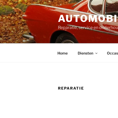
Ga
naar
AUTOMOBI
de
inhoud
Reparatie, service en onderhou
Home
Diensten
Occas
REPARATIE