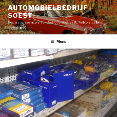
Ga
AUTOMOBIELBEDRIJF
naar
SOEST
de
inhoud
Reparatie, service en onderhoud voor Saab, Volvo en alle
andere merken.
Menu