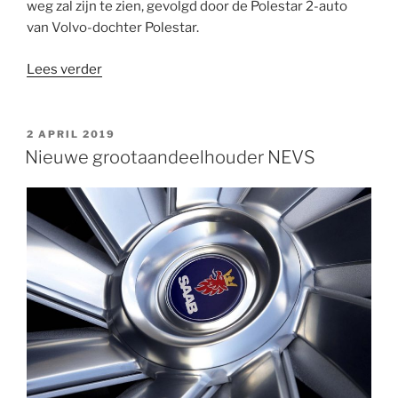
weg zal zijn te zien, gevolgd door de Polestar 2-auto
van Volvo-dochter Polestar.
“Volvo
Lees verder
onthult
dit
jaar
GEPLAATST
2 APRIL 2019
OP
een
Nieuwe grootaandeelhouder NEVS
geheel
elektrische
XC40-
suv”