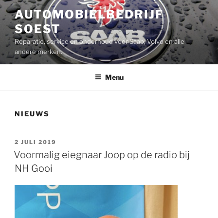
Ga
AUTOMOBIELBEDRIJF
naar
SOEST
de
inhoud
Reparatie, service en onderhoud voor Saab, Volvo en alle
andere merken.
Menu
NIEUWS
GEPLAATST
2 JULI 2019
OP
Voormalig eiegnaar Joop op de radio bij
NH Gooi